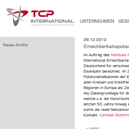
UNTERNEHMEN
GES
28.12.2012
News-Archiv
Erreichbarkeitspoten
Im Auftrag des
Instituts 
International Erreichbarke
Deutschland für verschie
Eisenbahn berechnet. Im
Potenzialindikatoren der 
allen Kreisen und kreisfr
Regionen in Europa als Zie
Als Datengrundlage für d
welche u.a. die historisc
letzten 50 Jahre hinweg e
somit die reale Netzentwi
Kontakt:
Carsten Schürm
« zurück