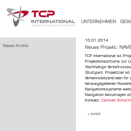
UNTERNEHMEN
GES
10.01.2014
News-Archiv
Neues Projekt: NAV
TCP International ist Pro
Projektkonsortiums zur 
Nachhaltige Verkehrssteue
Stuttgart
. Projektziel ist
Verkehrsleitzentralen für
herausgegebenen Routenem
Navigationssysteme weiter
Navigation beizutragen un
Kontakt:
Carsten Schürm
« zurück