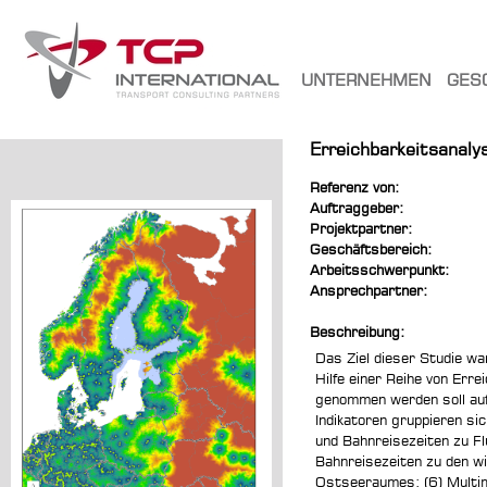
UNTERNEHMEN
GES
Erreichbarkeitsanal
Referenz von:
Auftraggeber:
Projektpartner:
Geschäftsbereich:
Arbeitsschwerpunkt:
Ansprechpartner:
Beschreibung:
Das Ziel dieser Studie wa
Hilfe einer Reihe von Err
genommen werden soll au
Indikatoren gruppieren si
und Bahnreisezeiten zu F
Bahnreisezeiten zu den w
Ostseeraumes; (6) Multim