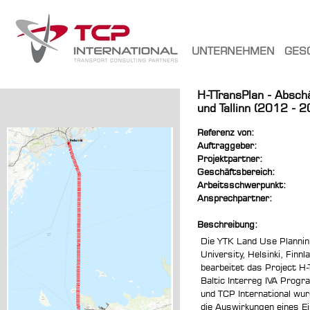
UNTERNEHMEN
GES
H-TTransPlan - Absch
und Tallinn (2012 - 
Referenz von:
Auftraggeber:
Projektpartner:
Geschäftsbereich:
Arbeitsschwerpunkt:
Ansprechpartner:
Beschreibung:
Die YTK Land Use Plannin
University, Helsinki, Finnl
bearbeitet das Project H-
Baltic Interreg IVA Prog
und TCP International wur
die Auswirkungen eines Ei