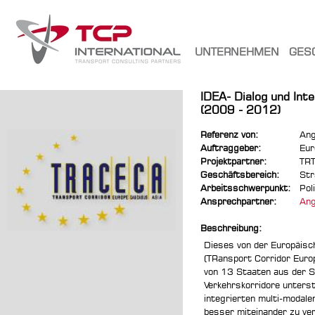
UNTERNEHMEN
GES
IDEA- Dialog und Int
(2009 - 2012)
Referenz von:
Ang
Auftraggeber:
Eur
Projektpartner:
TRT
Geschäftsbereich:
Str
Arbeitsschwerpunkt:
Pol
Ansprechpartner:
Ang
Beschreibung:
Dieses von der Europäis
(TRansport Corridor Europ
von 13 Staaten aus der S
Verkehrskorridore unterst
integrierten multi-modale
besser miteinander zu ver